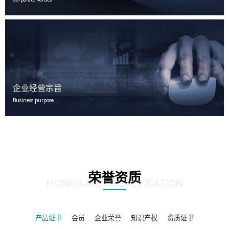
企业经营宗旨
Business purpose
荣誉资质
HONOR AND QUALIFICATION
产品证书
会员
企业荣誉
知识产权
资质证书