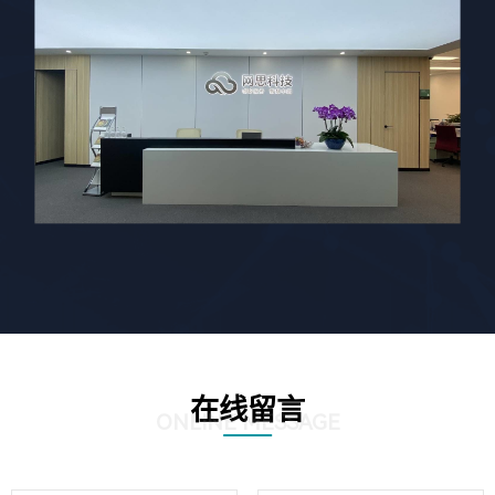
在线留言
ONLINE MESSAGE