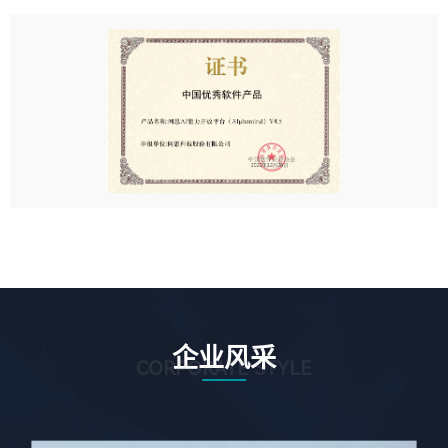
企业风采
CORPORATE STYLE