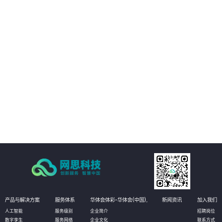
04
发挥非结构化大数据价值
05
工程管理全要素、全量AI质检
06
即时整改的自愈式工程管理体系
产品与解决方案
服务体系
华体会体彩-华体会(中国),
新闻资讯
加入我们
人工智能
服务级别
企业简介
招聘岗位
数字孪生
服务网络
企业文化
联系方式