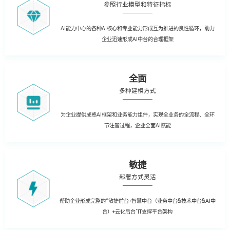
参照行业模型和特征指标
AI能力中心的各种AI核心和专业能力形成互为推进的良性循环，助力
企业迅速形成AI中台的合理框架
全面
多种建模方式
为企业提供成熟AI框架和业务能力组件，实现全业务的全流程、全环
节注智过程，企业全面AI赋能
敏捷
部署方式灵活
帮助企业形成完整的“敏捷前台+智慧中台（业务中台&技术中台&AI中
台）+云化后台”IT支撑平台架构